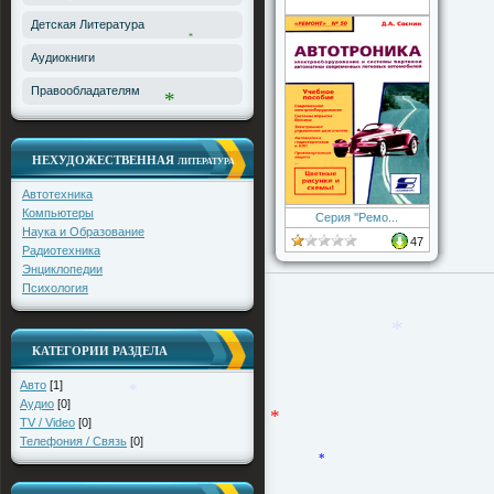
Детская Литература
Аудиокниги
*
*
Правообладателям
НЕХУДОЖЕСТВЕННАЯ
ЛИТЕРАТУРА
*
Автотехника
Компьютеры
Серия ''Ремо...
Наука и Образование
47
Радиотехника
Энциклопедии
Психология
КАТЕГОРИИ РАЗДЕЛА
Авто
[1]
Аудио
[0]
*
TV / Video
[0]
Телефония / Связь
[0]
*
*