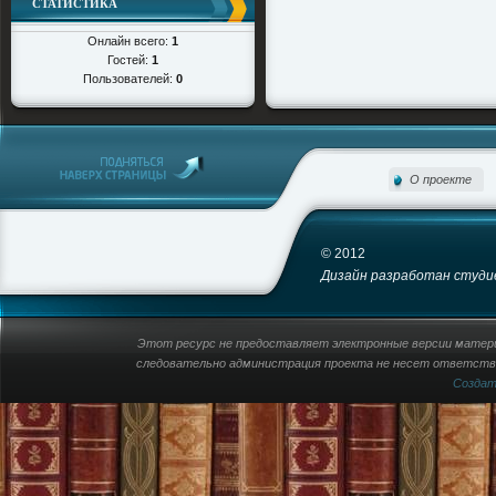
СТАТИСТИКА
Онлайн всего:
1
Гостей:
1
Пользователей:
0
О проекте
© 2012
Дизайн разработан студией
Этот ресурс не предоставляет электронные версии материа
следовательно администрация проекта не несет ответстве
Созда