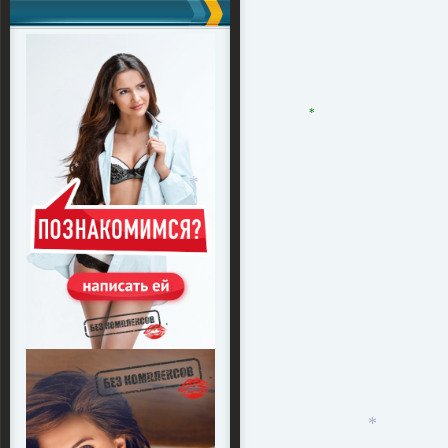
*
*
*
*
*