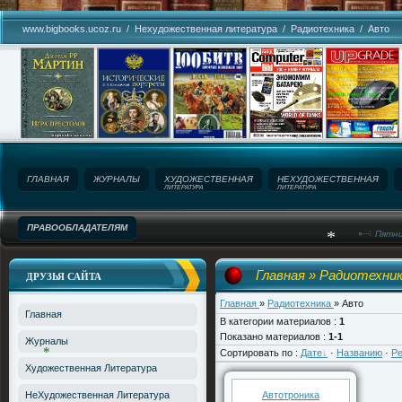
www.bigbooks.ucoz.ru
/
Нехудожественная литература
/
Радиотехника
/
Авто
*
ГЛАВНАЯ
ЖУРНАЛЫ
ХУДОЖЕСТВЕННАЯ
НЕХУДОЖЕСТВЕННАЯ
ЛИТЕРАТУРА
ЛИТЕРАТУРА
ПРАВООБЛАДАТЕЛЯМ
Пятни
Название сайта!
Главная
»
Радиотехни
ДРУЗЬЯ САЙТА
*
Главная
»
Радиотехника
» Авто
Главная
В категории материалов
:
1
Показано материалов
:
1-1
Журналы
Сортировать по
:
Дате
·
Названию
·
Ре
Художественная Литература
НеХудожественная Литература
Автотроника
*