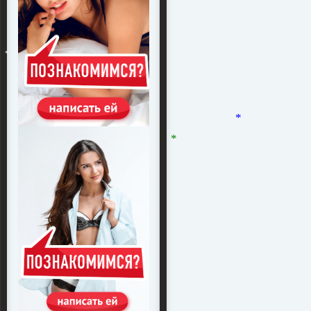
*
*
*