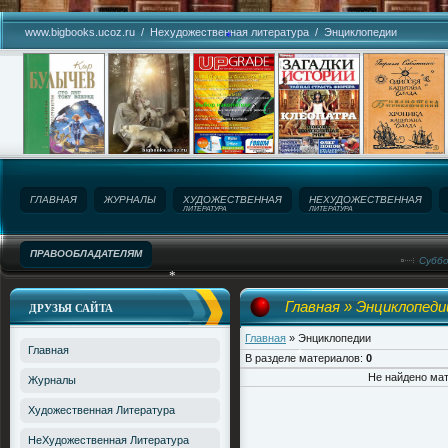
*
*
www.bigbooks.ucoz.ru
/
Нехудожественная литература
/
Энциклопедии
*
ГЛАВНАЯ
ЖУРНАЛЫ
ХУДОЖЕСТВЕННАЯ
НЕХУДОЖЕСТВЕННАЯ
ЛИТЕРАТУРА
ЛИТЕРАТУРА
ПРАВООБЛАДАТЕЛЯМ
Суббо
Название сайта!
Главная
» Энциклопеди
ДРУЗЬЯ САЙТА
*
Главная
» Энциклопедии
Главная
В разделе материалов
:
0
Не найдено ма
Журналы
*
Художественная Литература
НеХудожественная Литература