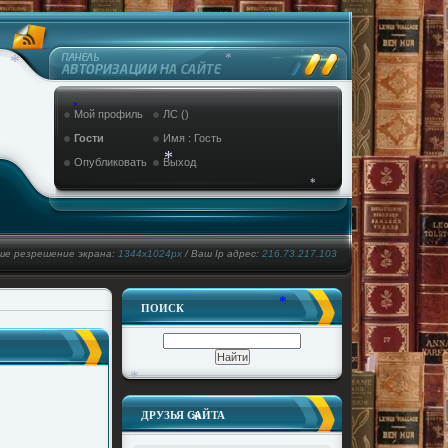
*
*
*
Мой профиль
ЛС ()
*
Гости
Имя : Гость
Опубликовать
Выход
*
*
ше резрешение экрана:
1344x1024px
/ Ваш Ip адрес:
216.73.217.103
ПОИСК
*
*
*
ДРУЗЬЯ САЙТА