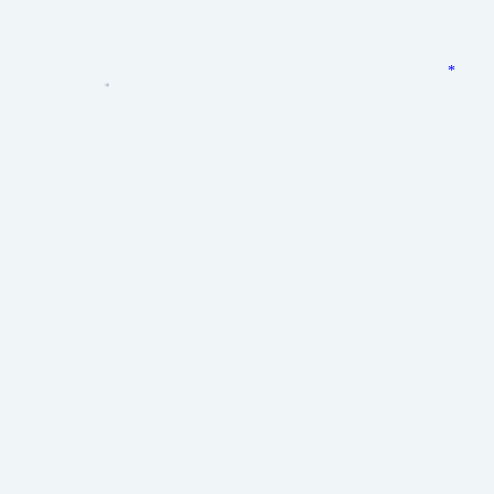
*
*
*