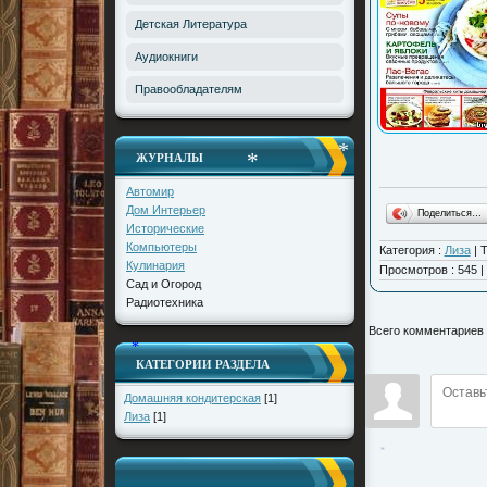
*
Детская Литература
Аудиокниги
Правообладателям
ЖУРНАЛЫ
*
Автомир
*
Дом Интерьер
Поделиться…
Исторические
Компьютеры
Категория
:
Лиза
|
Т
Кулинария
Просмотров
:
545
|
Сад и Огород
Радиотехника
Всего комментариев
КАТЕГОРИИ РАЗДЕЛА
*
*
Домашняя кондитерская
[1]
Лиза
[1]
*