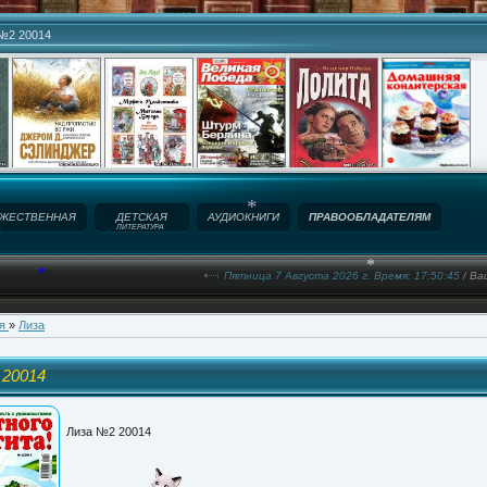
№2 20014
ЖЕСТВЕННАЯ
ДЕТСКАЯ
АУДИОКНИГИ
ПРАВООБЛАДАТЕЛЯМ
А
ЛИТЕРАТУРА
*
Пятница 7 Августа 2026 г. Время: 17:50:46
/ Ва
*
*
ия
»
Лиза
*
 20014
Лиза №2 20014