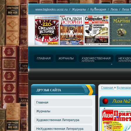
www.bigbooks.ucoz.ru
/
Журналы
/
Кулинария
/
Лиза
/ Лиза 
*
*
*
ГЛАВНАЯ
ЖУРНАЛЫ
ХУДОЖЕСТВЕННАЯ
НЕХУДО
ЛИТЕРАТУРА
ЛИТЕРАТУР
*
Название сайта!
Главная
»
Кулинар
ДРУЗЬЯ САЙТА
Лиза №2
Главная
*
Журналы
*
Художественная Литература
*
НеХудожественная Литература