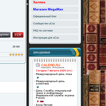
Халява
*
Магазин MegaMax
*
Официальный блог
Сообщество uCoz
FAQ по системе
Инструкции для uCoz
28 Мб
ПРАЗДНИКИ
*
*