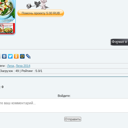
*
еги
:
Лиза
,
Лиза 2014
Загрузок
:
49
|
Рейтинг
:
5.0
/
1
:
0
Войдите:
*
Отправить