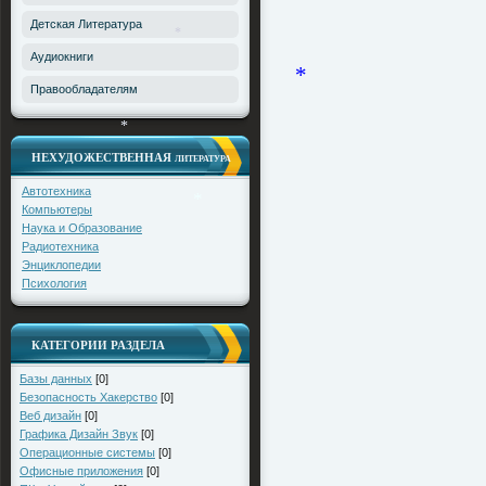
*
Детская Литература
Аудиокниги
*
Правообладателям
*
НЕХУДОЖЕСТВЕННАЯ
ЛИТЕРАТУРА
*
Автотехника
Компьютеры
Наука и Образование
Радиотехника
*
Энциклопедии
Психология
*
КАТЕГОРИИ РАЗДЕЛА
Базы данных
[0]
Безопасность Хакерство
[0]
Веб дизайн
[0]
Графика Дизайн Звук
[0]
Операционные системы
[0]
Офисные приложения
[0]