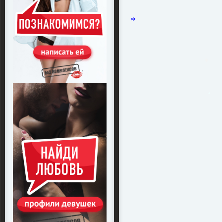
*
*
*