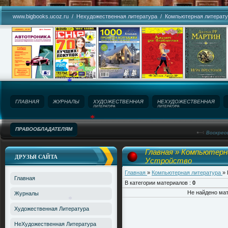
*
www.bigbooks.ucoz.ru
/
Нехудожественная литература
/
Компьютерная литерат
*
*
ГЛАВНАЯ
ЖУРНАЛЫ
ХУДОЖЕСТВЕННАЯ
НЕХУДОЖЕСТВЕННАЯ
ЛИТЕРАТУРА
ЛИТЕРАТУРА
*
ПРАВООБЛАДАТЕЛЯМ
Воскресе
Название сайта!
Главная
»
Компьютерн
*
ДРУЗЬЯ САЙТА
Устройство
Главная
»
Компьютерная литература
» 
Главная
В категории материалов
:
0
Не найдено ма
Журналы
Художественная Литература
НеХудожественная Литература