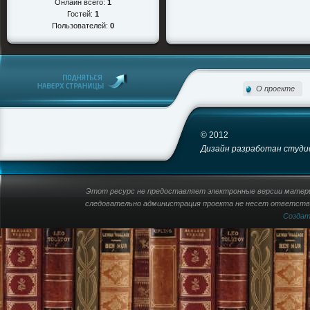
Онлайн всего:
1
Гостей:
1
Пользователей:
0
О проекте
© 2012
Дизайн разработан студией
Этот ресурс не предоставляет электронные версии материа
следовательно администрация проекта не несет ответстве
Созда