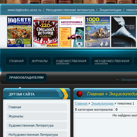
www.bigbooks.ucoz.ru
/
Нехудожественная литература
/
Энциклопедии
/
темати
*
ГЛАВНАЯ
ЖУРНАЛЫ
ХУДОЖЕСТВЕННАЯ
НЕХУДОЖЕСТВЕННАЯ
ЛИТЕРАТУРА
ЛИТЕРАТУРА
ПРАВООБЛАДАТЕЛЯМ
Воскресен
Название сайта!
Главная
»
Энциклопед
ДРУЗЬЯ САЙТА
Главная
»
Энциклопедии
» тематика 1
*
Главная
В категории материалов
:
0
Не найдено ма
Журналы
Художественная Литература
НеХудожественная Литература