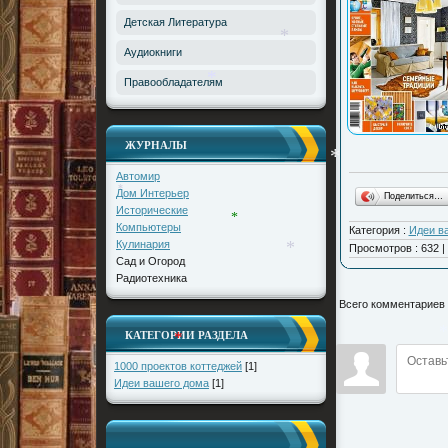
Детская Литература
Аудиокниги
*
Правообладателям
*
ЖУРНАЛЫ
Автомир
*
Дом Интерьер
Поделиться…
*
Исторические
Компьютеры
Категория
:
Идеи в
*
Кулинария
Просмотров
:
632
|
Сад и Огород
*
Радиотехника
Всего комментариев
КАТЕГОРИИ РАЗДЕЛА
1000 проектов коттеджей
[1]
*
Идеи вашего дома
[1]