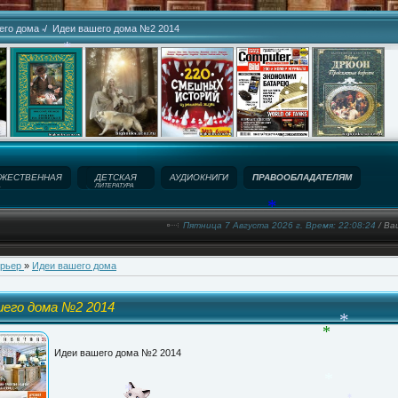
его дома
/ Идеи вашего дома №2 2014
*
*
ЖЕСТВЕННАЯ
ДЕТСКАЯ
АУДИОКНИГИ
ПРАВООБЛАДАТЕЛЯМ
А
ЛИТЕРАТУРА
Пятница 7 Августа 2026 г. Время: 22:08:25
/ Ва
*
ерьер
»
Идеи вашего дома
шего дома №2 2014
*
Идеи вашего дома №2 2014
*