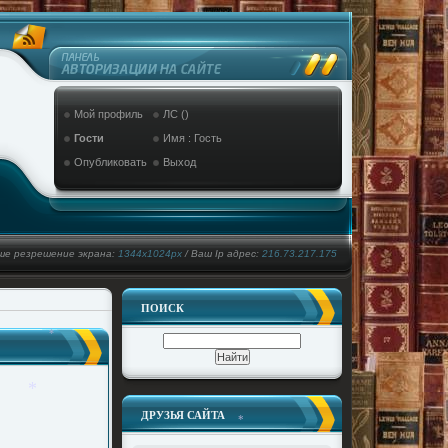
Мой профиль
ЛС ()
Гости
Имя : Гость
Опубликовать
Выход
ше резрешение экрана:
1344x1024px
/ Ваш Ip адрес:
216.73.217.175
ПОИСК
*
ДРУЗЬЯ САЙТА
*
*