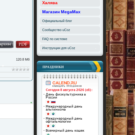
Халява
Магазин MegaMax
Официальный блог
Сообщество uCoz
FAQ по системе
Инструкции для uCoz
*
120.8 Мб
ПРАЗДНИКИ
*
*