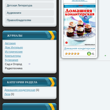
читателей....
Детская Литература
Аудиокниги
Правообладателям
ЖУРНАЛЫ
Автомир
*
Дом Интерьер
Домашняя кондитерская
Исторические
41
Компьютеры
Кулинария
Сад и Огород
*
Радиотехника
*
КАТЕГОРИИ РАЗДЕЛА
Домашняя кондитерская
[1]
Лиза
[1]