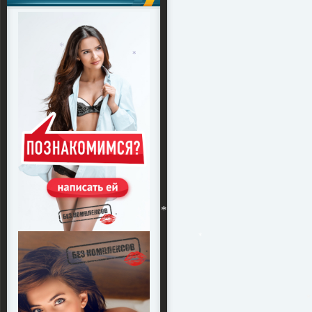
*
*
*
*
*