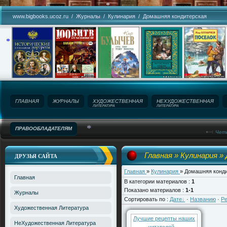
www.bigbooks.ucoz.ru
/
Журналы
/
Кулинария
/
Домашняя кондитерская
*
*
*
ГЛАВНАЯ
ЖУРНАЛЫ
ХУДОЖЕСТВЕННАЯ
НЕХУДОЖЕСТВЕННАЯ
ЛИТЕРАТУРА
ЛИТЕРАТУРА
ПРАВООБЛАДАТЕЛЯМ
Четв
Название сайта!
Главная
»
Кулинария
»
ДРУЗЬЯ САЙТА
*
Главная
»
Кулинария
» Домашняя конд
Главная
В категории материалов
:
1
Показано материалов
:
1-1
Журналы
*
Сортировать по
:
Дате
·
Названию
·
Ре
Художественная Литература
Лучшие рецепты наших
НеХудожественная Литература