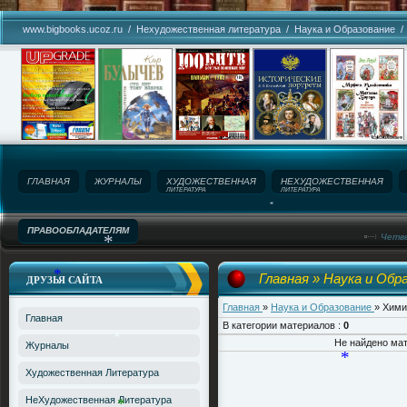
*
*
www.bigbooks.ucoz.ru
/
Нехудожественная литература
/
Наука и Образование
*
ГЛАВНАЯ
ЖУРНАЛЫ
ХУДОЖЕСТВЕННАЯ
НЕХУДОЖЕСТВЕННАЯ
ЛИТЕРАТУРА
ЛИТЕРАТУРА
ПРАВООБЛАДАТЕЛЯМ
*
Четве
Название сайта!
Главная
»
Наука и Обр
ДРУЗЬЯ САЙТА
*
Главная
»
Наука и Образование
» Хими
Главная
*
В категории материалов
:
0
Не найдено ма
Журналы
Художественная Литература
*
НеХудожественная Литература