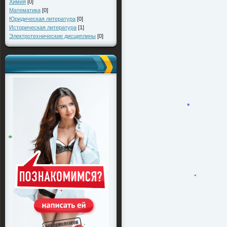
Химия
[0]
Математика
[0]
Юридическая литература
[0]
Историческая литература
[1]
Электротехнические дисциплины
[0]
*
*
*
*
*