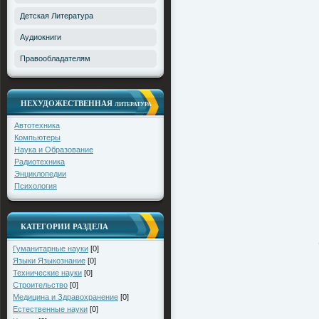
*
Детская Литература
*
Аудиокниги
Правообладателям
НЕХУДОЖЕСТВЕННАЯ
ЛИТЕРАТУРА
Автотехника
Компьютеры
Наука и Образование
Радиотехника
Энциклопедии
Психология
*
КАТЕГОРИИ РАЗДЕЛА
Гуманитарные науки
[0]
Языки Языкознание
[0]
Технические науки
[0]
Строительство
[0]
Медицина и Здравохранение
[0]
Естественные науки
[0]